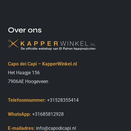
Over ons
Capo dei Capi – KapperWinkel.nl
Het Haagje 156
7906AE Hoogeveen
Telefoonnummer:
+31528355414
WhatsApp:
+31685812928
E-mailadres:
info@capodicapi.nl