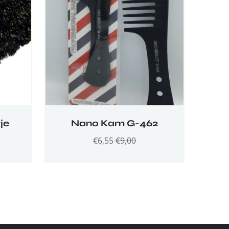
je
Nano Kam G-462
€
6,55
€
9,00