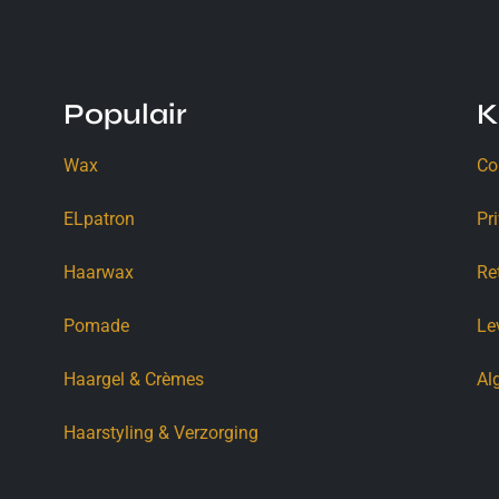
Populair
K
Wax
Co
ELpatron
Pr
Haarwax
Re
Pomade
Le
Haargel & Crèmes
Al
Haarstyling & Verzorging