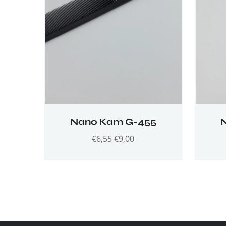
Nano Kam G-455
€
6,55
€
9,00