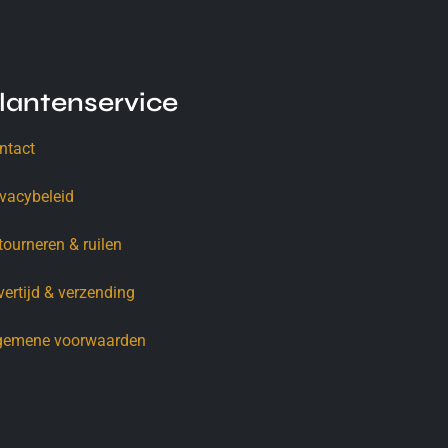
lantenservice
ntact
ivacybeleid
tourneren & ruilen
vertijd & verzending
gemene voorwaarden