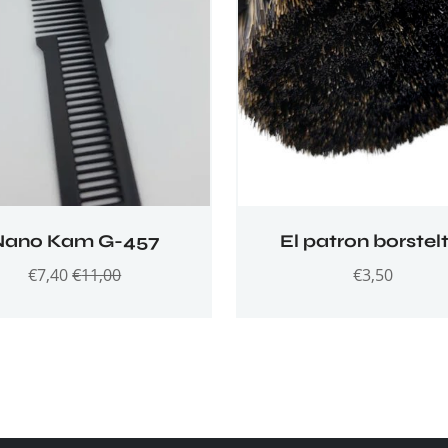
Nano Kam G-457
El patron borstelt
€
7,40
€
11,00
€
3,50