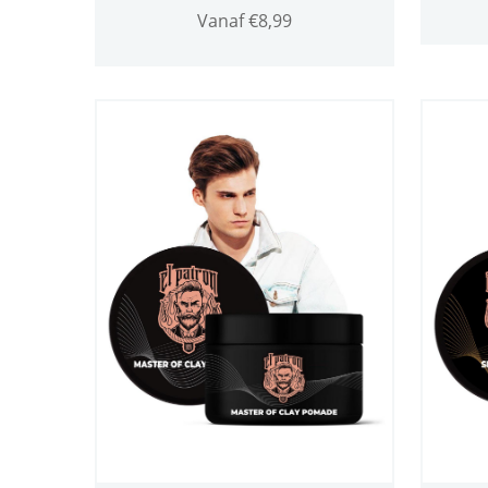
Vanaf
€
8,99