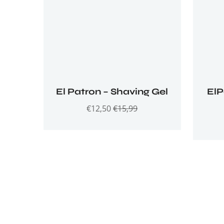
El Patron – Shaving Gel
El
€
12,50
€
15,99