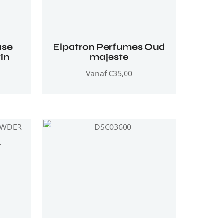
ase
Elpatron Perfumes Oud
in
majeste
Vanaf
€
35,00