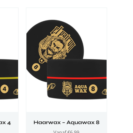
ax 4
Haarwax – Aquawax 8
Vanaf
€
6,99