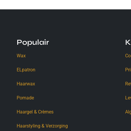
Populair
K
Wax
Co
ELpatron
Pr
Haarwax
Re
Pomade
Le
Haargel & Crèmes
Al
Haarstyling & Verzorging