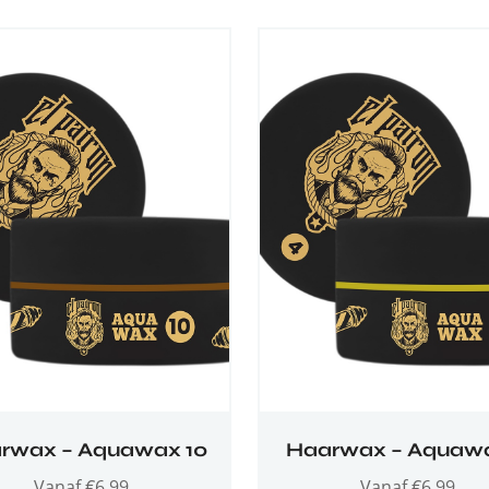
rwax – Aquawax 10
Haarwax – Aquaw
Vanaf
€
6,99
Vanaf
€
6,99