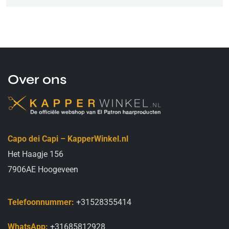
Over ons
Capo dei Capi – KapperWinkel.nl
Het Haagje 156
7906AE Hoogeveen
Telefoonnummer:
+31528355414
WhatsApp:
+31685812928