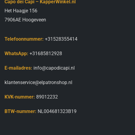
Capo dei Capi – KapperWinkel.nl
Het Haagje 156
7906AE Hoogeveen
Telefoonnummer:
+31528355414
WhatsApp:
+31685812928
E-mailadres:
info@capodicapi.nl
klantenservice@elpatronshop.nl
KVK-nummer:
89012232
BTW-nummer:
NL004681323B19