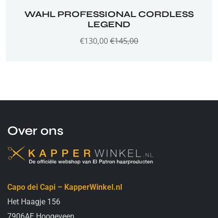
WAHL PROFESSIONAL CORDLESS
LEGEND
€
130,00
€
145,00
Over ons
Capo dei Capi – KapperWinkel.nl
Het Haagje 156
7906AE Hoogeveen