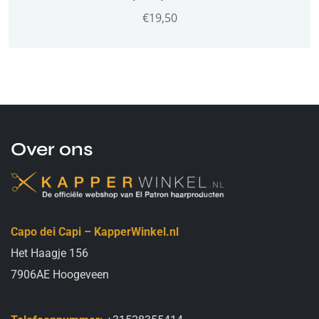
€
19,50
Over ons
Capo dei Capi – KapperWinkel.nl
Het Haagje 156
7906AE Hoogeveen