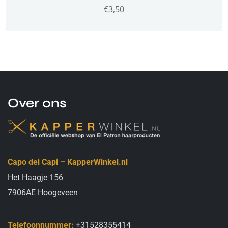
€
3,50
Over ons
Capo dei Capi – KapperWinkel.nl
Het Haagje 156
7906AE Hoogeveen
Telefoonnummer:
+31528355414