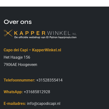
Over ons
Capo dei Capi – KapperWinkel.nl
Het Haagje 156
7906AE Hoogeveen
Telefoonnummer:
+31528355414
WhatsApp:
+31685812928
E-mailadres:
info@capodicapi.nl